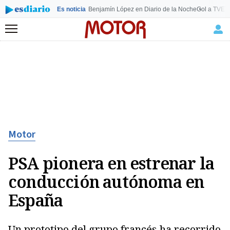
Es noticia
Benjamín López en Diario de la Noche
Gol a TVE
T
Menú
Motor
PSA pionera en estrenar la
conducción autónoma en
España
Un prototipo del grupo francés ha recorrido