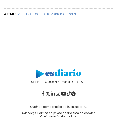
VIGO
TRÁFICO
ESPAÑA
MADRID
CITROËN
Copyright ©2026 El Semanal Digital, S.L.
Facebook
Twitter
LinkedIn
Instagram
YouTube
TikTok
Telegram
Quiénes somos
Publicidad
Contacto
RSS
Aviso legal
Política de privacidad
Política de cookies
Configuración de cookies