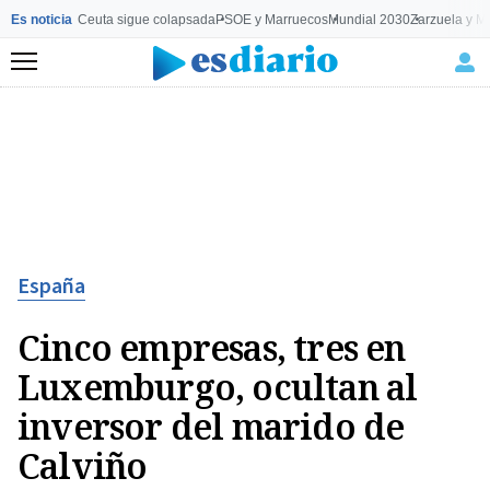
Es noticia
Ceuta sigue colapsada
PSOE y Marruecos
Mundial 2030
Zarzuela y M
Menú
España
Cinco empresas, tres en
Luxemburgo, ocultan al
inversor del marido de
Calviño