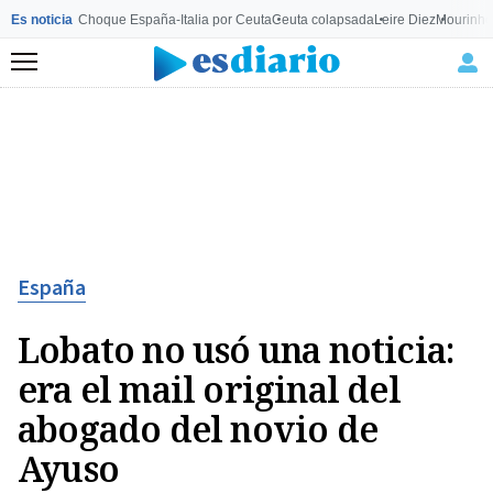
Es noticia
Choque España-Italia por Ceuta
Ceuta colapsada
Leire Diez
Mourinho
Menú
España
Lobato no usó una noticia:
era el mail original del
abogado del novio de
Ayuso