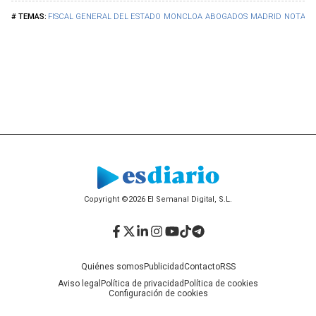
FISCAL GENERAL DEL ESTADO
MONCLOA
ABOGADOS
MADRID
NOTARI
Copyright ©2026 El Semanal Digital, S.L.
Facebook
Twitter
LinkedIn
Instagram
YouTube
TikTok
Telegram
Quiénes somos
Publicidad
Contacto
RSS
Aviso legal
Política de privacidad
Política de cookies
Configuración de cookies