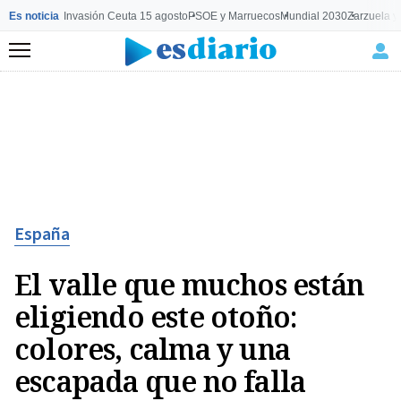
Es noticia
Invasión Ceuta 15 agosto
PSOE y Marruecos
Mundial 2030
Zarzuela y
Menú
España
El valle que muchos están
eligiendo este otoño:
colores, calma y una
escapada que no falla