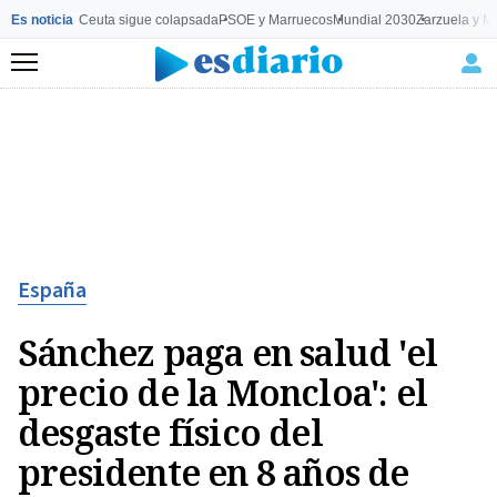
Es noticia
Ceuta sigue colapsada
PSOE y Marruecos
Mundial 2030
Zarzuela y M
Menú
España
Sánchez paga en salud 'el
precio de la Moncloa': el
desgaste físico del
presidente en 8 años de