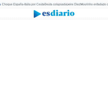
a
Choque España-Italia por Ceuta
Ceuta colapsada
Leire Diez
Mourinho enfadado c