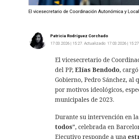
El vicesecretario de Coordinación Autonómica y Local 
Patricia Rodríguez Corchado
17.03.2026 | 15:27
Actualizado:
17.03.2026 | 15:27
El vicesecretario de Coordina
del PP,
Elías Bendodo
, cargó
Gobierno, Pedro Sánchez, al q
por motivos ideológicos, espec
municipales de 2023.
Durante su intervención en la
todos
”, celebrada en Barcel
Ejecutivo responde a una
est