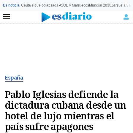
Es noticia
Ceuta sigue colapsada
PSOE y Marruecos
Mundial 2030
Zarzuela y M
Menú
España
Pablo Iglesias defiende la
dictadura cubana desde un
hotel de lujo mientras el
país sufre apagones