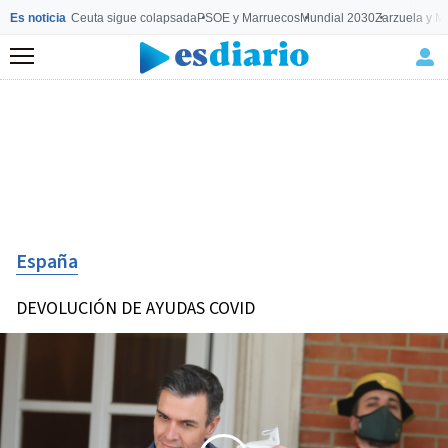
Es noticia
Ceuta sigue colapsada
PSOE y Marruecos
Mundial 2030
Zarzuela y M
Menú
España
DEVOLUCIÓN DE AYUDAS COVID