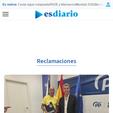
Es noticia
Ceuta sigue colapsada
PSOE y Marruecos
Mundial 2030
Zarzuela y M
Menú
Reclamaciones