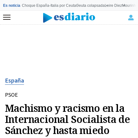
Es noticia
Choque España-Italia por Ceuta
Ceuta colapsada
Leire Diez
Mourinho
Menú
España
PSOE
Machismo y racismo en la
Internacional Socialista de
Sánchez y hasta miedo