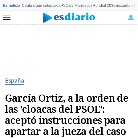
Es noticia
Ceuta sigue colapsada
PSOE y Marruecos
Mundial 2030
Zarzuela y M
Menú
España
García Ortiz, a la orden de
las 'cloacas del PSOE':
aceptó instrucciones para
apartar a la jueza del caso