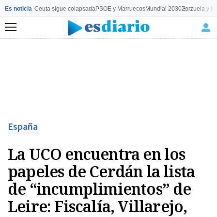
Es noticia
Ceuta sigue colapsada
PSOE y Marruecos
Mundial 2030
Zarzuela y M
Menú
España
La UCO encuentra en los
papeles de Cerdán la lista
de “incumplimientos” de
Leire: Fiscalía, Villarejo,