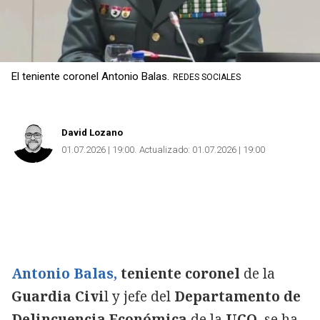
El teniente coronel Antonio Balas.
REDES SOCIALES
David Lozano
01.07.2026 | 19:00
Actualizado:
01.07.2026 | 19:00
Antonio Balas,
teniente coronel
de la
Guardia Civi
l y jefe del
Departamento de
Delincuencia Económica
de la
UCO
, se ha