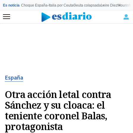
Es noticia
Choque España-Italia por Ceuta
Ceuta colapsada
Leire Diez
Mourinho
Menú
España
Otra acción letal contra
Sánchez y su cloaca: el
teniente coronel Balas,
protagonista