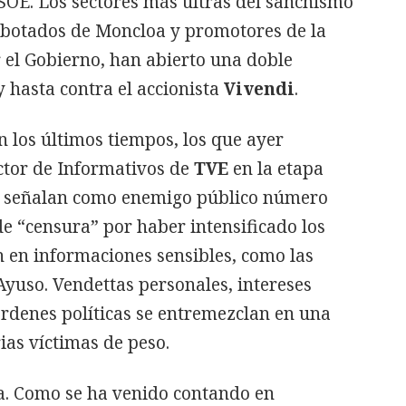
PSOE. Los sectores más ultras del sanchismo
rebotados de Moncloa y promotores de la
 el Gobierno, han abierto una doble
y hasta contra el accionista
Vivendi
.
 los últimos tiempos, los que ayer
ctor de Informativos de
TVE
en la etapa
o señalan como enemigo público número
e “censura” por haber intensificado los
en informaciones sensibles, como las
Ayuso. Vendettas personales, intereses
órdenes políticas se entremezclan en una
ias víctimas de peso.
va. Como se ha venido contando en