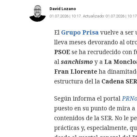
David Lozano
01.07.2026 | 10:17
Actualizado:
01.07.2026 | 10:17
El
Grupo Prisa
vuelve a ser
lleva meses devorando al otr
PSOE
se ha recrudecido con f
al
sanchismo
y a
La Monclo
Fran Llorente
ha dinamitado 
estructura del la
Cadena SER
Según informa el portal
PRNot
puesto en su punto de mira a 
contenidos de la SER. No le p
prácticas y, especialmente, q