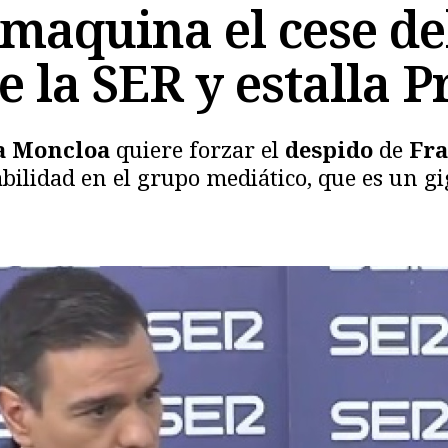
maquina el cese del
 la SER y estalla P
a Moncloa
quiere forzar el
despido
de
Fra
lidad en el grupo mediático, que es un gi
Copiar