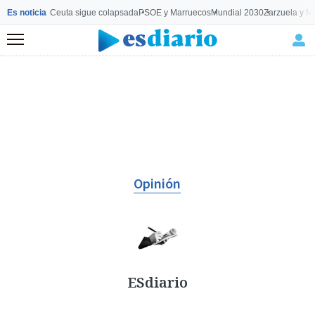
Es noticia
Ceuta sigue colapsada
PSOE y Marruecos
Mundial 2030
Zarzuela y M
Menú
Opinión
ESdiario