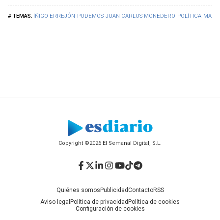
ÍÑIGO ERREJÓN
PODEMOS
JUAN CARLOS MONEDERO
POLÍTICA
MACH
Copyright ©2026 El Semanal Digital, S.L.
Facebook
Twitter
LinkedIn
Instagram
YouTube
TikTok
Telegram
Quiénes somos
Publicidad
Contacto
RSS
Aviso legal
Política de privacidad
Política de cookies
Configuración de cookies