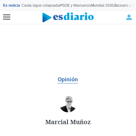
Es noticia
Ceuta sigue colapsada
PSOE y Marruecos
Mundial 2030
Zarzuela y M
Menú
Opinión
Marcial Muñoz