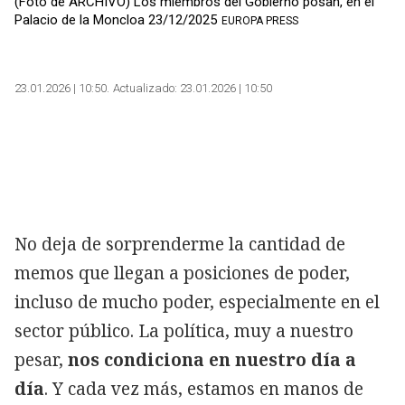
(Foto de ARCHIVO) Los miembros del Gobierno posan, en el
Palacio de la Moncloa 23/12/2025
EUROPA PRESS
23.01.2026 | 10:50
Actualizado:
23.01.2026 | 10:50
No deja de sorprenderme la cantidad de
memos que llegan a posiciones de poder,
Copiar
incluso de mucho poder, especialmente en el
sector público. La política, muy a nuestro
pesar,
nos condiciona en nuestro día a
día
. Y cada vez más, estamos en manos de