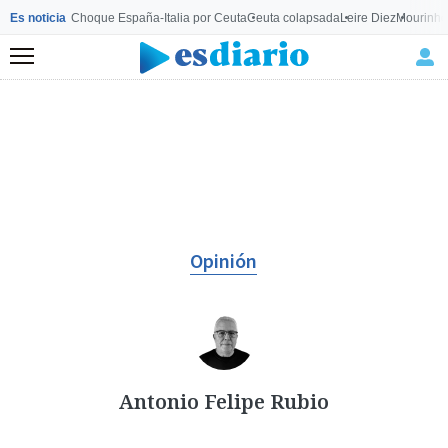
Es noticia
Choque España-Italia por Ceuta
Ceuta colapsada
Leire Diez
Mourinho
Menú
Opinión
Antonio Felipe Rubio