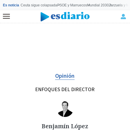
Es noticia
Ceuta sigue colapsada
PSOE y Marruecos
Mundial 2030
Zarzuela y M
Menú
Opinión
ENFOQUES DEL DIRECTOR
Benjamín López