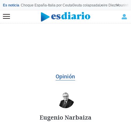
Es noticia
Choque España-Italia por Ceuta
Ceuta colapsada
Leire Diez
Mourinho
Menú
Opinión
Eugenio Narbaiza