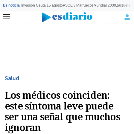
Es noticia
Invasión Ceuta 15 agosto
PSOE y Marruecos
Mundial 2030
Zarzuela y
Menú
Salud
Los médicos coinciden:
este síntoma leve puede
ser una señal que muchos
ignoran