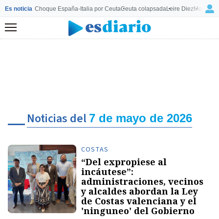
Es noticia
Choque España-Italia por Ceuta
Ceuta colapsada
Leire Diez
Mourinho
Menú
Noticias del
7 de mayo de 2026
COSTAS
“Del expropiese al
incáutese”:
administraciones, vecinos
y alcaldes abordan la Ley
de Costas valenciana y el
'ninguneo' del Gobierno