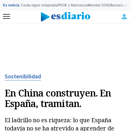
Es noticia
Ceuta sigue colapsada
PSOE y Marruecos
Mundial 2030
Zarzuela y M
Menú
Sostenibilidad
En China construyen. En
España, tramitan.
El ladrillo no es riqueza: lo que España
todavía no se ha atrevido a aprender de