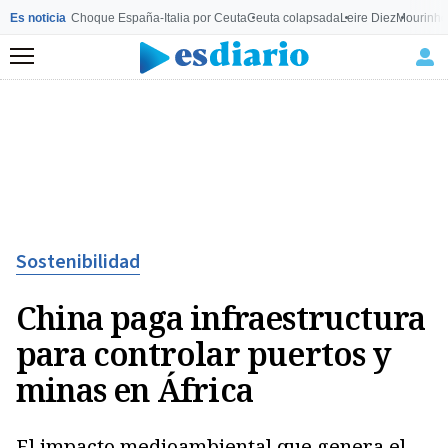
Es noticia
Choque España-Italia por Ceuta
Ceuta colapsada
Leire Diez
Mourinho
Menú
Sostenibilidad
China paga infraestructura
para controlar puertos y
minas en África
El impacto medioambiental que genera el