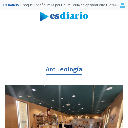
Es noticia
Choque España-Italia por Ceuta
Ceuta colapsada
Leire Diez
Mourinho
Menú
Arqueología