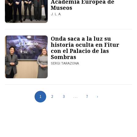
Academia Europea de
Museos
J. L. A.
Onda saca a la luz su
historia oculta en Fitur
con el Palacio de las
Sombras
SERGI TARAZONA
1
2
3
…
7
›