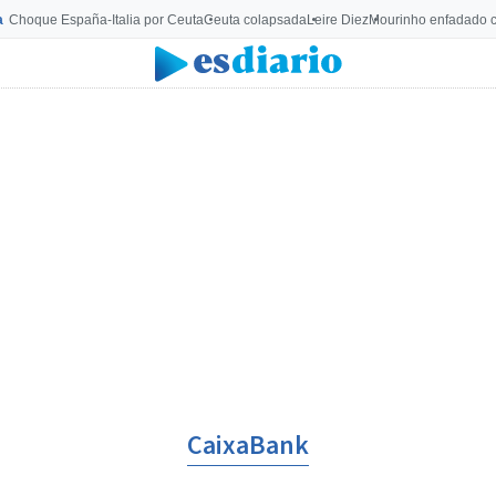
a
Choque España-Italia por Ceuta
Ceuta colapsada
Leire Diez
Mourinho enfadado c
CaixaBank