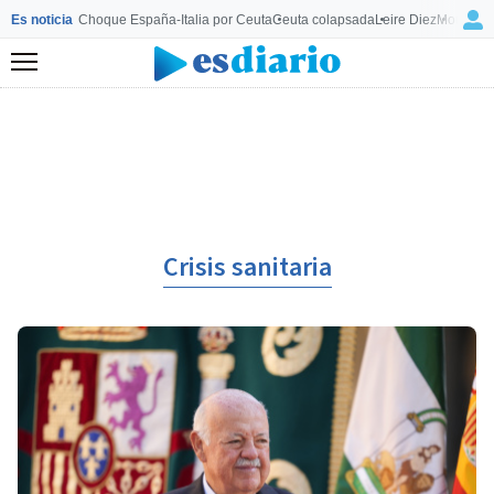
Es noticia
Choque España-Italia por Ceuta
Ceuta colapsada
Leire Diez
Mourinho
Menú
Crisis sanitaria