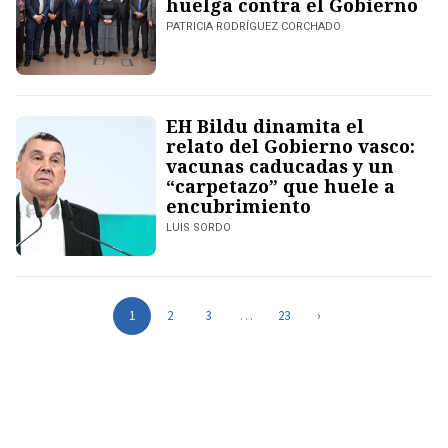
huelga contra el Gobierno
PATRICIA RODRÍGUEZ CORCHADO
EH Bildu dinamita el
relato del Gobierno vasco:
vacunas caducadas y un
“carpetazo” que huele a
encubrimiento
LUIS SORDO
1
2
3
…
23
›