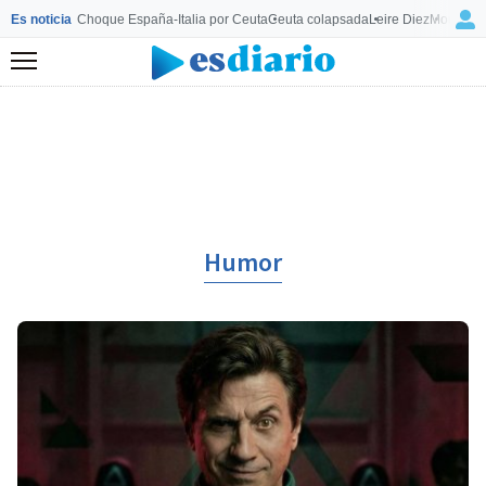
Es noticia
Choque España-Italia por Ceuta
Ceuta colapsada
Leire Diez
Mourinho
Menú
Humor