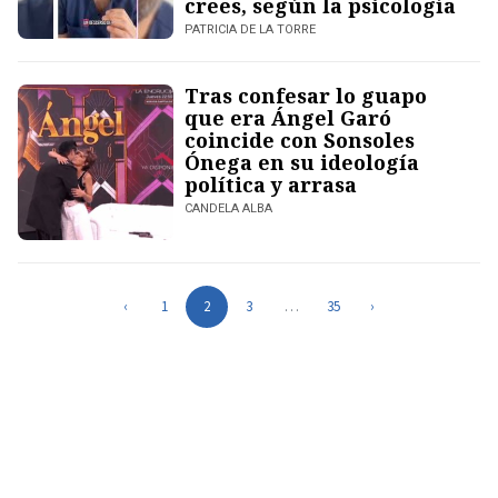
crees, según la psicología
PATRICIA DE LA TORRE
Tras confesar lo guapo
que era Ángel Garó
coincide con Sonsoles
Ónega en su ideología
política y arrasa
CANDELA ALBA
‹
1
2
3
…
35
›