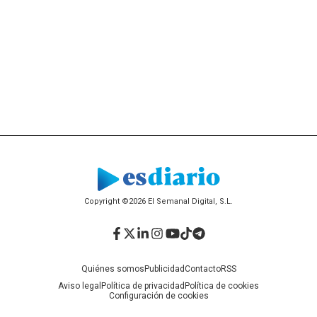
Copyright ©2026 El Semanal Digital, S.L.
Facebook
Twitter
LinkedIn
Instagram
YouTube
TikTok
Telegram
Quiénes somos
Publicidad
Contacto
RSS
Aviso legal
Política de privacidad
Política de cookies
Configuración de cookies