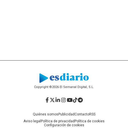
Copyright ©2026 El Semanal Digital, S.L.
Facebook
Twitter
LinkedIn
Instagram
YouTube
TikTok
Telegram
Quiénes somos
Publicidad
Contacto
RSS
Aviso legal
Política de privacidad
Política de cookies
Configuración de cookies