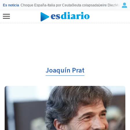
Es noticia
Choque España-Italia por Ceuta
Ceuta colapsada
Leire Diez
Mourinho
Menú
Joaquín Prat