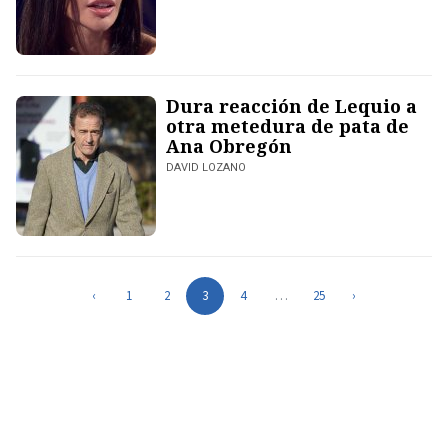
Dura reacción de Lequio a
otra metedura de pata de
Ana Obregón
DAVID LOZANO
‹
1
2
3
4
…
25
›