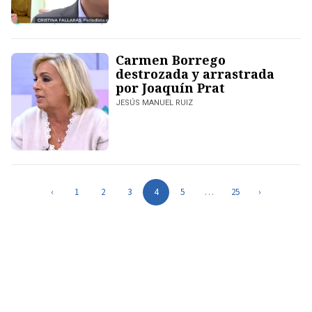
Carmen Borrego
destrozada y arrastrada
por Joaquín Prat
JESÚS MANUEL RUIZ
‹
1
2
3
4
5
…
25
›