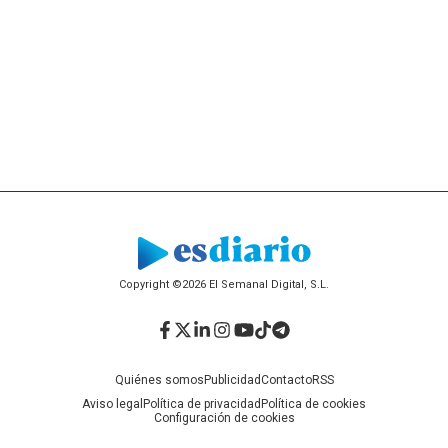
Copyright ©2026 El Semanal Digital, S.L.
Facebook
Twitter
LinkedIn
Instagram
YouTube
TikTok
Telegram
Quiénes somos
Publicidad
Contacto
RSS
Aviso legal
Política de privacidad
Política de cookies
Configuración de cookies