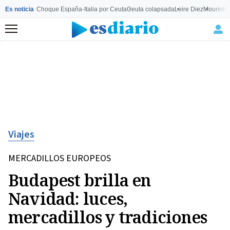
Es noticia
Choque España-Italia por Ceuta
Ceuta colapsada
Leire Diez
Mourinho
Menú
Viajes
MERCADILLOS EUROPEOS
Budapest brilla en
Navidad: luces,
mercadillos y tradiciones