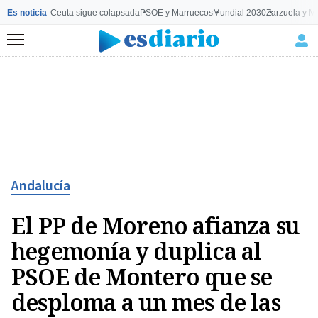
Es noticia
Ceuta sigue colapsada
PSOE y Marruecos
Mundial 2030
Zarzuela y M
Menú
Andalucía
El PP de Moreno afianza su
hegemonía y duplica al
PSOE de Montero que se
desploma a un mes de las