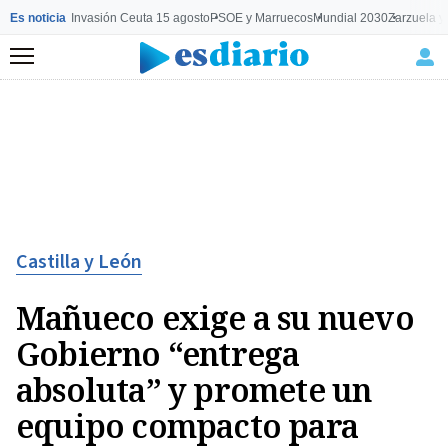
Es noticia
Invasión Ceuta 15 agosto
PSOE y Marruecos
Mundial 2030
Zarzuela y
Menú
Castilla y León
Mañueco exige a su nuevo
Gobierno “entrega
absoluta” y promete un
equipo compacto para