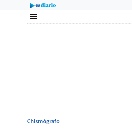
Menú
Chismógrafo