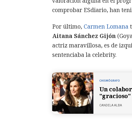
valoración alguna en el prog
comprobar ESdiario, han tenid
Por último,
Carmen Lomana
t
Aitana Sánchez Gijón
(Goya
actriz maravillosa, es de izqu
sentenciaba la celebrity.
CHISMÓGRAFO
Un colabor
"gracioso" 
CANDELA ALBA