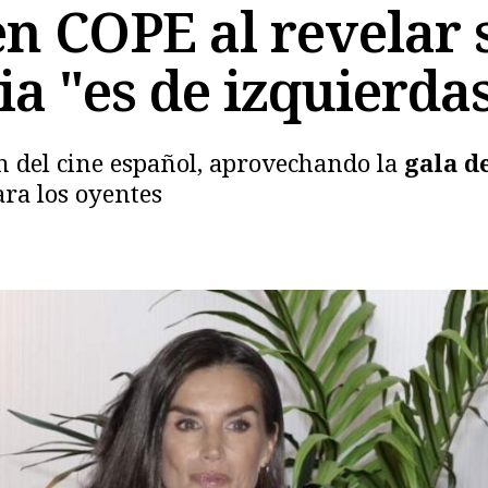
en COPE al revelar 
ia "es de izquierda
n del cine español, aprovechando la
gala d
ra los oyentes
Copiar