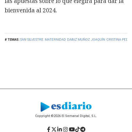
las apuestas sobre lo que elegirá para dar la
bienvenida al 2024.
SAN SILVESTRE
MATERNIDAD
DABIZ MUÑOZ
JOAQUÍN
CRISTINA PED
Copyright ©2026 El Semanal Digital, S.L.
Facebook
Twitter
LinkedIn
Instagram
YouTube
TikTok
Telegram