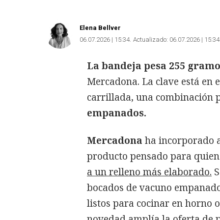
Elena Bellver
06.07.2026 | 15:34
Actualizado:
06.07.2026 | 15:34
La bandeja pesa 255 gramos
Mercadona. La clave está en e
carrillada, una combinación 
empanados.
Mercadona
ha incorporado a
producto pensado para quien
a un relleno más elaborado.
S
bocados de vacuno empanados
listos para cocinar en horno o 
novedad
amplía la oferta de 