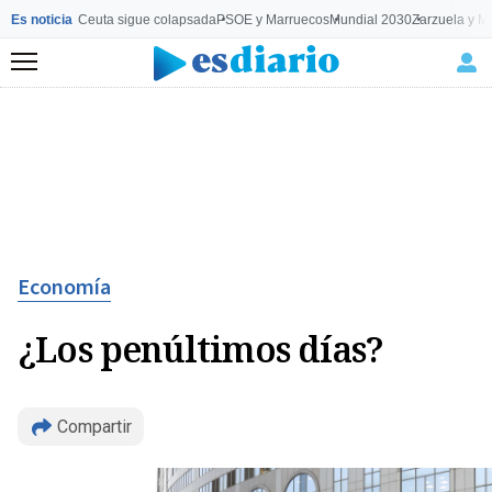
Es noticia
Ceuta sigue colapsada
PSOE y Marruecos
Mundial 2030
Zarzuela y M
Menú
Economía
¿Los penúltimos días?
Compartir