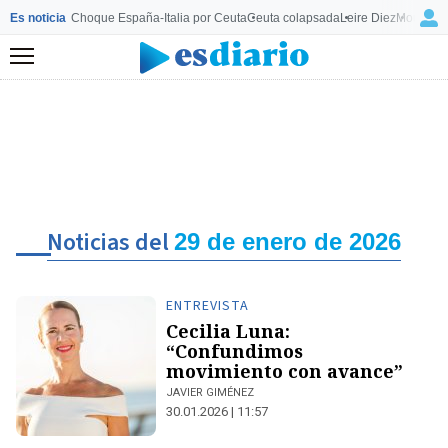
Es noticia
Choque España-Italia por Ceuta
Ceuta colapsada
Leire Diez
Mourinho
Menú
Noticias del
29 de enero de 2026
ENTREVISTA
Cecilia Luna:
“Confundimos
movimiento con avance”
JAVIER GIMÉNEZ
30.01.2026 | 11:57