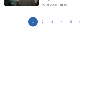
J. L. A.
29.01.2026 | 18:49
1
2
3
4
5
›