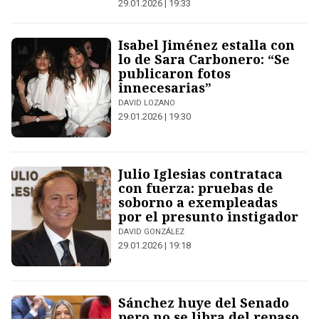
29.01.2026 | 19:33
Isabel Jiménez estalla con
lo de Sara Carbonero: “Se
publicaron fotos
innecesarias”
DAVID LOZANO
29.01.2026 | 19:30
Julio Iglesias contrataca
con fuerza: pruebas de
soborno a exempleadas
por el presunto instigador
DAVID GONZÁLEZ
29.01.2026 | 19:18
Sánchez huye del Senado
pero no se libra del repaso