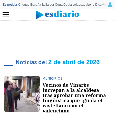
Es noticia
Choque España-Italia por Ceuta
Ceuta colapsada
Leire Diez
Mourinho
Menú
Noticias del
2 de abril de 2026
MUNICIPIOS
Vecinos de Vinaròs
increpan a la alcaldesa
tras aprobar una reforma
lingüística que iguala el
castellano con el
valenciano