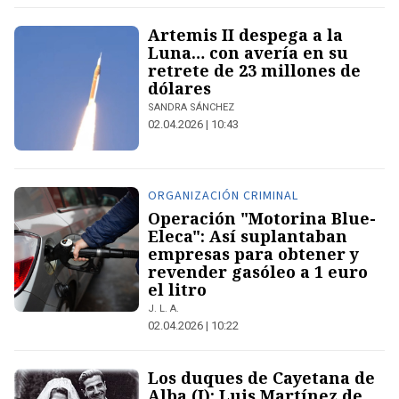
Artemis II despega a la
Luna… con avería en su
retrete de 23 millones de
dólares
SANDRA SÁNCHEZ
02.04.2026 | 10:43
ORGANIZACIÓN CRIMINAL
Operación "Motorina Blue-
Eleca": Así suplantaban
empresas para obtener y
revender gasóleo a 1 euro
el litro
J. L. A.
02.04.2026 | 10:22
Los duques de Cayetana de
Alba (I): Luis Martínez de