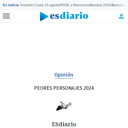
Es noticia
Invasión Ceuta 15 agosto
PSOE y Marruecos
Mundial 2030
Zarzuela y
Menú
Opinión
PEORES PERSONAJES 2024
ESdiario