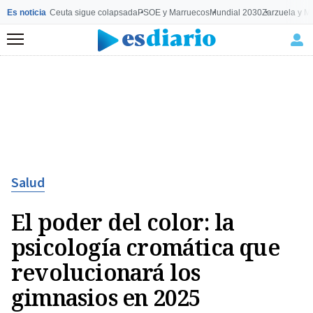
Es noticia
Ceuta sigue colapsada
PSOE y Marruecos
Mundial 2030
Zarzuela y M
Menú
Salud
El poder del color: la
psicología cromática que
revolucionará los
gimnasios en 2025