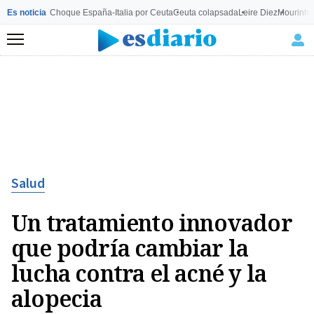
Es noticia
Choque España-Italia por Ceuta
Ceuta colapsada
Leire Diez
Mourinho
Menú
Salud
Un tratamiento innovador
que podría cambiar la
lucha contra el acné y la
alopecia