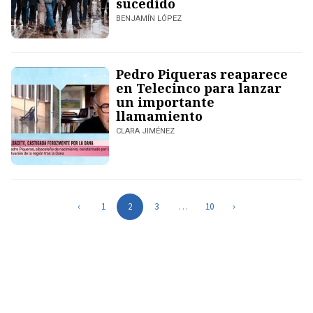
sucedido
BENJAMÍN LÓPEZ
Pedro Piqueras reaparece
en Telecinco para lanzar
un importante
llamamiento
CLARA JIMÉNEZ
‹
1
2
3
…
10
›