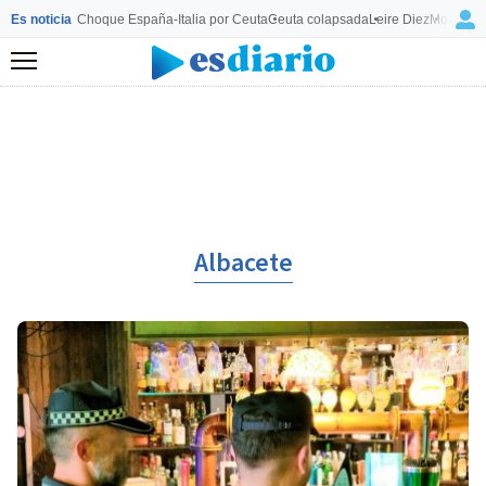
Es noticia
Choque España-Italia por Ceuta
Ceuta colapsada
Leire Diez
Mourinho
Menú
Albacete