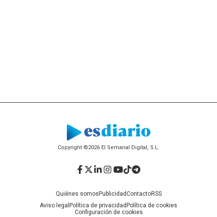
Copyright ©2026 El Semanal Digital, S.L.
Facebook
Twitter
LinkedIn
Instagram
YouTube
TikTok
Telegram
Quiénes somos
Publicidad
Contacto
RSS
Aviso legal
Política de privacidad
Política de cookies
Configuración de cookies