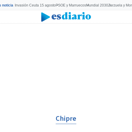
s noticia
Invasión Ceuta 15 agosto
PSOE y Marruecos
Mundial 2030
Zarzuela y Mo
Chipre