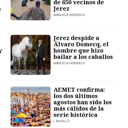
de 650 vecinos de
a
Jerez
MANUELA HERREROS
e
Jerez despide a
Álvaro Domecq, el
y
hombre que hizo
bailar a los caballos
MANUELA HERREROS
AEMET confirma:
los dos últimos
agostos han sido los
más cálidos de la
serie histórica
I. MURILLO