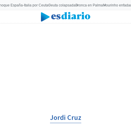
hoque España-Italia por Ceuta
Ceuta colapsada
Bronca en Palma
Mourinho enfadad
Jordi Cruz