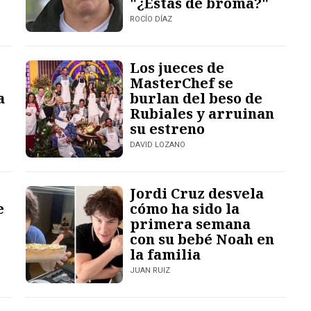
"¿Estás de broma?"
ROCÍO DÍAZ
Los jueces de
MasterChef se
a
burlan del beso de
Rubiales y arruinan
su estreno
DAVID LOZANO
Jordi Cruz desvela
e
cómo ha sido la
primera semana
con su bebé Noah en
la familia
JUAN RUIZ