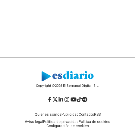
Copyright ©2026 El Semanal Digital, S.L.
Facebook
Twitter
LinkedIn
Instagram
YouTube
TikTok
Telegram
Quiénes somos
Publicidad
Contacto
RSS
Aviso legal
Política de privacidad
Política de cookies
Configuración de cookies