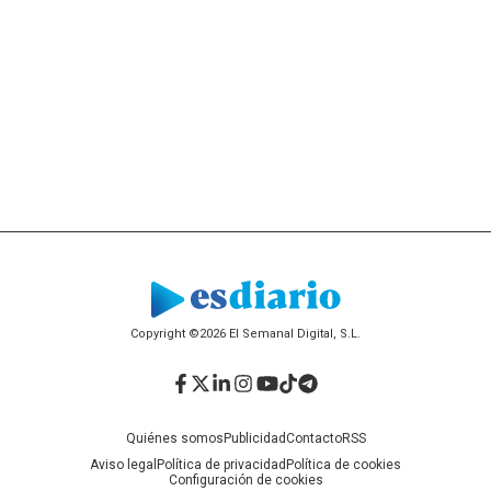
Copyright ©2026 El Semanal Digital, S.L.
Facebook
Twitter
LinkedIn
Instagram
YouTube
TikTok
Telegram
Quiénes somos
Publicidad
Contacto
RSS
Aviso legal
Política de privacidad
Política de cookies
Configuración de cookies