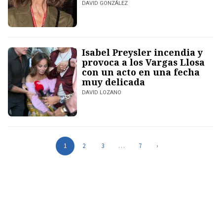
DAVID GONZÁLEZ
Isabel Preysler incendia y
provoca a los Vargas Llosa
con un acto en una fecha
muy delicada
DAVID LOZANO
1
2
3
…
7
›