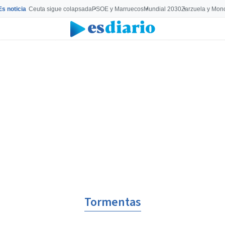
Es noticia
Ceuta sigue colapsada
PSOE y Marruecos
Mundial 2030
Zarzuela y Mon
Tormentas