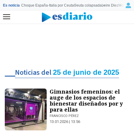
Es noticia
Choque España-Italia por Ceuta
Ceuta colapsada
Leire Diez
Mourinho
Menú
Noticias del
25 de junio de 2025
Gimnasios femeninos: el
auge de los espacios de
bienestar diseñados por y
para ellas
FRANCISCO PÉREZ
13.01.2026 | 13:56